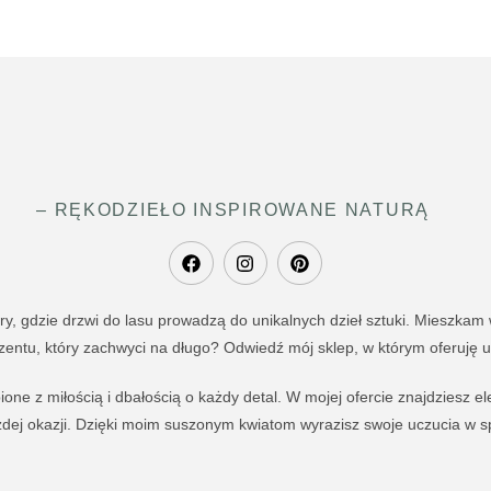
– RĘKODZIEŁO INSPIROWANE NATURĄ
 gdzie drzwi do lasu prowadzą do unikalnych dzieł sztuki. Mieszkam w 
entu, który zachwyci na długo? Odwiedź mój sklep, w którym oferuję u
ione z miłością i dbałością o każdy detal. W mojej ofercie znajdziesz el
ej okazji. Dzięki moim suszonym kwiatom wyrazisz swoje uczucia w spo